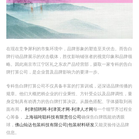
在现在竞争犀利的市集环境中，品牌形象的塑造至关伏击。而告白
牌行动品牌展示的伏击载体，胜仗影响铺张者的视觉印象和品牌领
略。因此南京市江宁区礼之东农产品经营部，摄取一家专科的告白
牌打算公司，是企业普及品牌影响力的要津一步。
专科告白牌打算公司不仅具备丰富的打算训戒，还深谙品牌传播的
规章。他们大概把柄企业的行业秉性、方针受众以及品牌调性，量
身定制具有劝诱力的告白牌打算决议。从颜色搭配、字体摄取到画
面布局，
利津招聘网-利津英才网-利津人才网
每一个细节齐过程全
心筹备，
上海福吨聪科技有限责任公司
确保告白牌既能劝诱眼
球，
佛山灿达包装科技有限公司|包装材料研发
又能灵验传达品牌
信息。