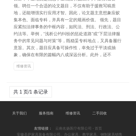
领。聘任一个合适的论文题目，不仅有助于援救写稿质
地，还能增强实行应用才智。因此，论文题主意想象应蚁
集本色、面临专科，并具有一定的规画价值。 领先，题目
应紧扣法律事务的中枢内容，如民法、刑法、行政法、公
约法等。举例，“浅析公约纠纷的惩处道路”或“下层法律服
务中的常见问题与对策”等，既稳妥专科地点，又具备履行
意旨。其次，题目应具备可操作性，幸免过于平淡或抽
象，确保在有限的篇幅内八成深远分析。此外，还不
维修资讯
共 1 页/1 条记录
关于我们
服务指南
维修资讯
二手回收
友情链接：
云南名扬医疗有限公司 - 首页
安徽圣萨家具装备有限公司、办公家具、教学家具、钢制家具销售