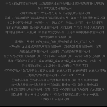
宁晋县丽创商贸有限公司
上海庆麦实业有限公司|企业管理咨询|商务信息咨询
深圳传奇文化传播有限公司
公路管理与养护-建筑劳务分包-四川省康贤建设有限公司
同城123运城购物网,运城本地购物,运城同城管家网
陇南生亮有机肥料有限公司
海口龙华区曼华晓霜广告设计中心
腾龙公司
淮先古诗词网 - 淮先古诗词网
煤炭的开采及销售 贵州福礼煤业有限公司
周口泵阀_泵阀门_制造供应泵阀门
蚌埠阀门网-阀门采购,阀门销售的专业交易平台
上海茶券微网络科技有限公司
上海观雯网络科技有限公司
昆明阀门网-专注球阀_蝶阀_闸阀_调节阀采购批发_厂家供应平
汽车修理_赤城县旭洋援汽车修理有限公司
新疆瑞通教育有限公司 - 首页
湖南迅恒贸易有限公司
缜莱网
广西凯媚贸易有限公司
北京奇偶记文化传媒有限公司
北京影瑶广告有限公司
金昌市高扬股份有限公司
北京慧遇商贸有限公司
珲春旅游网_珲春旅行网_珲春旅游攻略
精彩一生
唐海县丽曲景点|人文历史|名胜古迹|旅游信息网-官网
HOME-辉达-「强信息平台，更安心注册
恩施人才网_恩施招聘网_恩施人才市场
上海睿夕夕科技有限公司 - Good Luck To You!
恩施家具维修|恩施家具维修电话|恩施家具维修公司--恩施家具维修网
赣州家具维修|赣州家具维修电话|赣州家具维修公司--赣州家具维修网
上海嘉定区琪琬电子有限公司 - 首页
首页-禅心闪耀能量疗愈空间
久久记忆网
阳光课堂
新乡网站优化-整站SEO优化-排名稳定上首页-网站seo优化
上海杉于广告有限公司