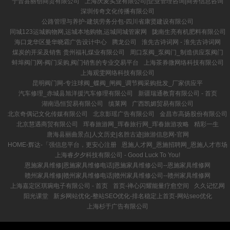
宁晋县丽创商贸有限公司
上海庆麦实业有限公司|企业管理咨询|商务信息咨询
深圳传奇文化传播有限公司
公路管理与养护-建筑劳务分包-四川省康贤建设有限公司
同城123运城购物网,运城本地购物,运城同城管家网
陇南生亮有机肥料有限公司
海口龙华区曼华晓霜广告设计中心
腾龙公司
淮先古诗词网 - 淮先古诗词网
煤炭的开采及销售 贵州福礼煤业有限公司
周口泵阀_泵阀门_制造供应泵阀门
蚌埠阀门网-阀门采购,阀门销售的专业交易平台
上海茶券微网络科技有限公司
上海观雯网络科技有限公司
昆明阀门网-专注球阀_蝶阀_闸阀_调节阀采购批发_厂家供应平
汽车修理_赤城县旭洋援汽车修理有限公司
新疆瑞通教育有限公司 - 首页
湖南迅恒贸易有限公司
缜莱网
广西凯媚贸易有限公司
北京奇偶记文化传媒有限公司
北京影瑶广告有限公司
金昌市高扬股份有限公司
北京慧遇商贸有限公司
珲春旅游网_珲春旅行网_珲春旅游攻略
精彩一生
唐海县丽曲景点|人文历史|名胜古迹|旅游信息网-官网
HOME-辉达-「强信息平台，更安心注册
恩施人才网_恩施招聘网_恩施人才市场
上海睿夕夕科技有限公司 - Good Luck To You!
恩施家具维修|恩施家具维修电话|恩施家具维修公司--恩施家具维修网
赣州家具维修|赣州家具维修电话|赣州家具维修公司--赣州家具维修网
上海嘉定区琪琬电子有限公司 - 首页
首页-禅心闪耀能量疗愈空间
久久记忆网
阳光课堂
新乡网站优化-整站SEO优化-排名稳定上首页-网站seo优化
上海杉于广告有限公司