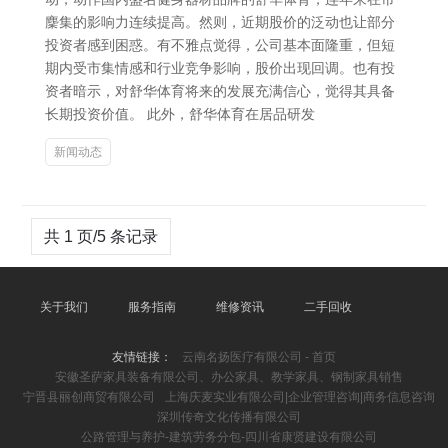
麇集的影响力连续提高。然则，近期股价的泛动也让部分
投资者感到困惑。有不雅点觉得，公司基本面隆重，但短
期内受市集情感和行业竞争影响，股价出现回调。也有投
资者暗示，对舒华体育将来的发展充满信心，觉得其具备
长期投资价值。 此外，舒华体育在居品研发
新闻动态
共 1 页/5 条记录
关于我们
服务指南
维修资讯
二手回收
友情链接：
云南名扬医疗有限公司 - 首页
安徽圣萨家具装备有限公司、办公家具、教学家具、钢制家具销售
宁晋县丽创商贸有限公司
上海庆麦实业有限公司|企业管理咨询|商务信息咨询
深圳传奇文化传播有限公司
公路管理与养护-建筑劳务分包-四川省康贤建设有限公司