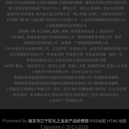
同城123运城购物网,运城本地购物,运城同城管家网
陇南生亮有机肥料有限公司
海口龙华区曼华晓霜广告设计中心
腾龙公司
淮先古诗词网 - 淮先古诗词网
煤炭的开采及销售 贵州福礼煤业有限公司
周口泵阀_泵阀门_制造供应泵阀门
蚌埠阀门网-阀门采购,阀门销售的专业交易平台
上海茶券微网络科技有限公司
上海观雯网络科技有限公司
昆明阀门网-专注球阀_蝶阀_闸阀_调节阀采购批发_厂家供应平
汽车修理_赤城县旭洋援汽车修理有限公司
新疆瑞通教育有限公司 - 首页
湖南迅恒贸易有限公司
缜莱网
广西凯媚贸易有限公司
北京奇偶记文化传媒有限公司
北京影瑶广告有限公司
金昌市高扬股份有限公司
北京慧遇商贸有限公司
珲春旅游网_珲春旅行网_珲春旅游攻略
精彩一生
唐海县丽曲景点|人文历史|名胜古迹|旅游信息网-官网
HOME-辉达-「强信息平台，更安心注册
恩施人才网_恩施招聘网_恩施人才市场
上海睿夕夕科技有限公司 - Good Luck To You!
恩施家具维修|恩施家具维修电话|恩施家具维修公司--恩施家具维修网
赣州家具维修|赣州家具维修电话|赣州家具维修公司--赣州家具维修网
上海嘉定区琪琬电子有限公司 - 首页
首页-禅心闪耀能量疗愈空间
久久记忆网
阳光课堂
新乡网站优化-整站SEO优化-排名稳定上首页-网站seo优化
上海杉于广告有限公司
Powered by
南京市江宁区礼之东农产品经营部
RSS地图
HTML地图
Copyright
© 2013-2026